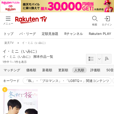
メニュー
検索
ログイン
トップ
パ・リーグ
定額見放題
Rチャンネル
Rakuten PLAY
楽天TV
>
イ・ミニ（いみに）
イ・ミニ（いみに）
イ・ミニ（いみに） 脚本作品一覧
1件中 1～1件を表示
マッチング
価格順
新着順
更新順
人気順
評価順
50
キーワード
「BL」・「ブロマンス」・「LGBTQ＋」関連コンテンツ
1