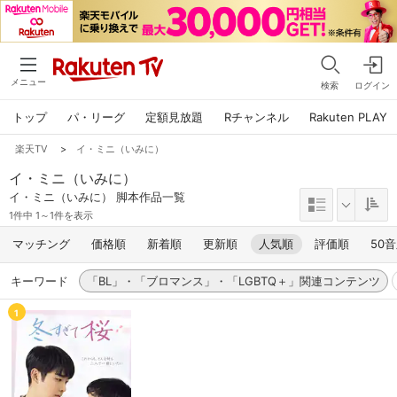
メニュー
検索
ログイン
トップ
パ・リーグ
定額見放題
Rチャンネル
Rakuten PLAY
楽天TV
>
イ・ミニ（いみに）
イ・ミニ（いみに）
イ・ミニ（いみに） 脚本作品一覧
1件中 1～1件を表示
マッチング
価格順
新着順
更新順
人気順
評価順
50
キーワード
「BL」・「ブロマンス」・「LGBTQ＋」関連コンテンツ
1