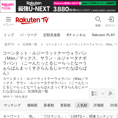
メニュー
検索
ログイン
トップ
パ・リーグ
定額見放題
Rチャンネル
Rakuten PLAY
楽天TV
>
出演者一覧
>
コーンタット・ルジーラットナーウォラパン（Max／
コーンタット・ルジーラットナーウォラパン
（Max／マックス、サラン・ルジャータナボ
ラパン）（こーんたっとるじーらっとなーう
ぉらぱんまっくすさらんるじゃーたなぼらぱ
ん）
コーンタット・ルジーラットナーウォラパン（Max／マ
ックス、サラン・ルジャータナボラパン）（こーんたっ
とるじーらっとなーうぉらぱんまっくすさらんるじゃー
たなぼらぱん） 出演作品一覧
1件中 1～1件を表示
マッチング
価格順
新着順
更新順
人気順
評価順
50
キーワード
「BL」・「ブロマンス」・「LGBTQ＋」関連コンテンツ