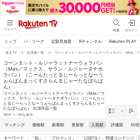
メニュー
検索
ログイン
トップ
パ・リーグ
定額見放題
Rチャンネル
Rakuten PLAY
楽天TV
>
出演者一覧
>
コーンタット・ルジーラットナーウォラパン（Max／
コーンタット・ルジーラットナーウォラパン
（Max／マックス、サラン・ルジャータナボ
ラパン）（こーんたっとるじーらっとなーう
ぉらぱんまっくすさらんるじゃーたなぼらぱ
ん）
コーンタット・ルジーラットナーウォラパン（Max／マ
ックス、サラン・ルジャータナボラパン）（こーんたっ
とるじーらっとなーうぉらぱんまっくすさらんるじゃー
たなぼらぱん） 出演作品一覧
1件中 1～1件を表示
マッチング
価格順
新着順
更新順
人気順
評価順
50
キーワード
「BL」・「ブロマンス」・「LGBTQ＋」関連コンテンツ