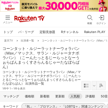
メニュー
検索
ログイン
トップ
パ・リーグ
定額見放題
Rチャンネル
Rakuten PLAY
楽天TV
>
出演者一覧
>
コーンタット・ルジーラットナーウォラパン（Max／
コーンタット・ルジーラットナーウォラパン
（Max／マックス、サラン・ルジャータナボ
ラパン）（こーんたっとるじーらっとなーう
ぉらぱんまっくすさらんるじゃーたなぼらぱ
ん）
コーンタット・ルジーラットナーウォラパン（Max／マ
ックス、サラン・ルジャータナボラパン）（こーんたっ
とるじーらっとなーうぉらぱんまっくすさらんるじゃー
たなぼらぱん） 出演作品一覧
1件中 1～1件を表示
マッチング
価格順
新着順
更新順
人気順
評価順
50
キーワード
「BL」・「ブロマンス」・「LGBTQ＋」関連コンテンツ