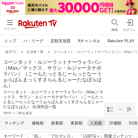
メニュー
検索
ログイン
トップ
パ・リーグ
定額見放題
Rチャンネル
Rakuten PLAY
楽天TV
>
出演者一覧
>
コーンタット・ルジーラットナーウォラパン（Max／
コーンタット・ルジーラットナーウォラパン
（Max／マックス、サラン・ルジャータナボ
ラパン）（こーんたっとるじーらっとなーう
ぉらぱんまっくすさらんるじゃーたなぼらぱ
ん）
コーンタット・ルジーラットナーウォラパン（Max／マ
ックス、サラン・ルジャータナボラパン）（こーんたっ
とるじーらっとなーうぉらぱんまっくすさらんるじゃー
たなぼらぱん） 出演作品一覧
1件中 1～1件を表示
マッチング
価格順
新着順
更新順
人気順
評価順
50
キーワード
「BL」・「ブロマンス」・「LGBTQ＋」関連コンテンツ