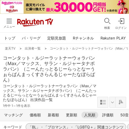
メニュー
検索
ログイン
トップ
パ・リーグ
定額見放題
Rチャンネル
Rakuten PLAY
楽天TV
>
出演者一覧
>
コーンタット・ルジーラットナーウォラパン（Max／
コーンタット・ルジーラットナーウォラパン
（Max／マックス、サラン・ルジャータナボ
ラパン）（こーんたっとるじーらっとなーう
ぉらぱんまっくすさらんるじゃーたなぼらぱ
ん）
コーンタット・ルジーラットナーウォラパン（Max／マ
ックス、サラン・ルジャータナボラパン）（こーんたっ
とるじーらっとなーうぉらぱんまっくすさらんるじゃー
たなぼらぱん） 出演作品一覧
1件中 1～1件を表示
マッチング
価格順
新着順
更新順
人気順
評価順
50
キーワード
「BL」・「ブロマンス」・「LGBTQ＋」関連コンテンツ