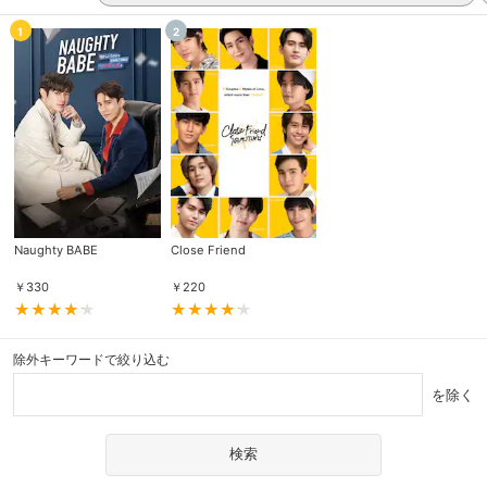
1
2
Naughty BABE
Close Friend
￥
330
￥
220
除外キーワードで絞り込む
を除く