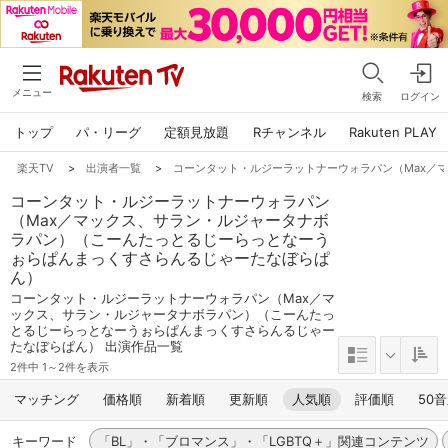
メニュー
検索
ログイン
トップ
パ・リーグ
定額見放題
Rチャンネル
Rakuten PLAY
楽天TV
>
出演者一覧
>
コーンタット・ルジーラットナーウォラパン（Max／
コーンタット・ルジーラットナーウォラパン
（Max／マックス、サラン・ルジャータナボ
ラパン）（こーんたっとるじーらっとなーう
ぉらぱんまっくすさらんるじゃーたなぼらぱ
ん）
コーンタット・ルジーラットナーウォラパン（Max／マ
ックス、サラン・ルジャータナボラパン）（こーんたっ
とるじーらっとなーうぉらぱんまっくすさらんるじゃー
たなぼらぱん） 出演作品一覧
2件中 1～2件を表示
マッチング
価格順
新着順
更新順
人気順
評価順
50
キーワード
「BL」・「ブロマンス」・「LGBTQ＋」関連コンテンツ