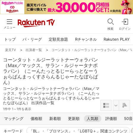
メニュー
検索
ログイン
トップ
パ・リーグ
定額見放題
Rチャンネル
Rakuten PLAY
楽天TV
>
出演者一覧
>
コーンタット・ルジーラットナーウォラパン（Max／
コーンタット・ルジーラットナーウォラパン
（Max／マックス、サラン・ルジャータナボ
ラパン）（こーんたっとるじーらっとなーう
ぉらぱんまっくすさらんるじゃーたなぼらぱ
ん）
コーンタット・ルジーラットナーウォラパン（Max／マ
ックス、サラン・ルジャータナボラパン）（こーんたっ
とるじーらっとなーうぉらぱんまっくすさらんるじゃー
たなぼらぱん） 出演作品一覧
1件中 1～1件を表示
マッチング
価格順
新着順
更新順
人気順
評価順
50
キーワード
「BL」・「ブロマンス」・「LGBTQ＋」関連コンテンツ