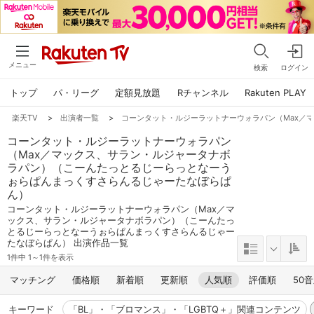
メニュー
検索
ログイン
トップ
パ・リーグ
定額見放題
Rチャンネル
Rakuten PLAY
楽天TV
>
出演者一覧
>
コーンタット・ルジーラットナーウォラパン（Max／
コーンタット・ルジーラットナーウォラパン
（Max／マックス、サラン・ルジャータナボ
ラパン）（こーんたっとるじーらっとなーう
ぉらぱんまっくすさらんるじゃーたなぼらぱ
ん）
コーンタット・ルジーラットナーウォラパン（Max／マ
ックス、サラン・ルジャータナボラパン）（こーんたっ
とるじーらっとなーうぉらぱんまっくすさらんるじゃー
たなぼらぱん） 出演作品一覧
1件中 1～1件を表示
マッチング
価格順
新着順
更新順
人気順
評価順
50
キーワード
「BL」・「ブロマンス」・「LGBTQ＋」関連コンテンツ