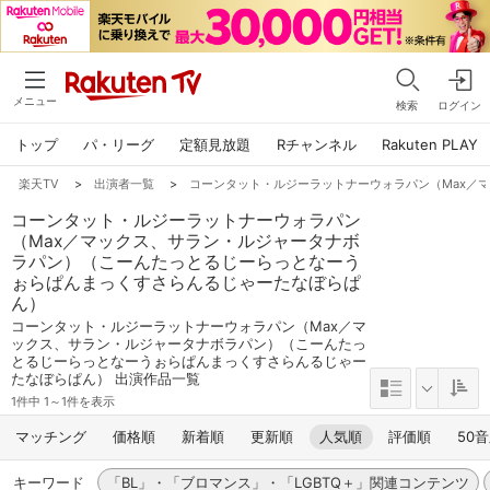
メニュー
検索
ログイン
トップ
パ・リーグ
定額見放題
Rチャンネル
Rakuten PLAY
楽天TV
>
出演者一覧
>
コーンタット・ルジーラットナーウォラパン（Max／
コーンタット・ルジーラットナーウォラパン
（Max／マックス、サラン・ルジャータナボ
ラパン）（こーんたっとるじーらっとなーう
ぉらぱんまっくすさらんるじゃーたなぼらぱ
ん）
コーンタット・ルジーラットナーウォラパン（Max／マ
ックス、サラン・ルジャータナボラパン）（こーんたっ
とるじーらっとなーうぉらぱんまっくすさらんるじゃー
たなぼらぱん） 出演作品一覧
1件中 1～1件を表示
マッチング
価格順
新着順
更新順
人気順
評価順
50
キーワード
「BL」・「ブロマンス」・「LGBTQ＋」関連コンテンツ