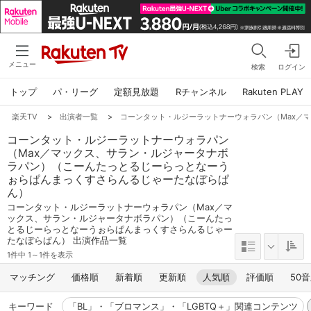
メニュー
検索
ログイン
トップ
パ・リーグ
定額見放題
Rチャンネル
Rakuten PLAY
楽天TV
>
出演者一覧
>
コーンタット・ルジーラットナーウォラパン（Max／
コーンタット・ルジーラットナーウォラパン
（Max／マックス、サラン・ルジャータナボ
ラパン）（こーんたっとるじーらっとなーう
ぉらぱんまっくすさらんるじゃーたなぼらぱ
ん）
コーンタット・ルジーラットナーウォラパン（Max／マ
ックス、サラン・ルジャータナボラパン）（こーんたっ
とるじーらっとなーうぉらぱんまっくすさらんるじゃー
たなぼらぱん） 出演作品一覧
1件中 1～1件を表示
マッチング
価格順
新着順
更新順
人気順
評価順
50
キーワード
「BL」・「ブロマンス」・「LGBTQ＋」関連コンテンツ