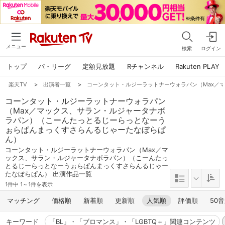
メニュー
検索
ログイン
トップ
パ・リーグ
定額見放題
Rチャンネル
Rakuten PLAY
楽天TV
>
出演者一覧
>
コーンタット・ルジーラットナーウォラパン（Max／
コーンタット・ルジーラットナーウォラパン
（Max／マックス、サラン・ルジャータナボ
ラパン）（こーんたっとるじーらっとなーう
ぉらぱんまっくすさらんるじゃーたなぼらぱ
ん）
コーンタット・ルジーラットナーウォラパン（Max／マ
ックス、サラン・ルジャータナボラパン）（こーんたっ
とるじーらっとなーうぉらぱんまっくすさらんるじゃー
たなぼらぱん） 出演作品一覧
1件中 1～1件を表示
マッチング
価格順
新着順
更新順
人気順
評価順
50
キーワード
「BL」・「ブロマンス」・「LGBTQ＋」関連コンテンツ