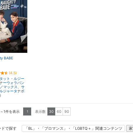
ty BABE
(4.5)
タット・ルジー
ナーウォラパン
x／マックス、サ
ルジャータナボ
）
1～1件を表示
表示数
30
60
90
1
ードで探す
「BL」・「ブロマンス」・「LGBTQ＋」関連コンテンツ
家