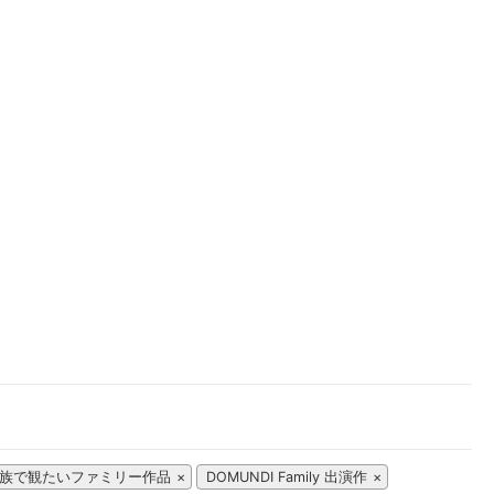
楽天チケット
エンタメニュース
推し楽
族で観たいファミリー作品
DOMUNDI Family 出演作