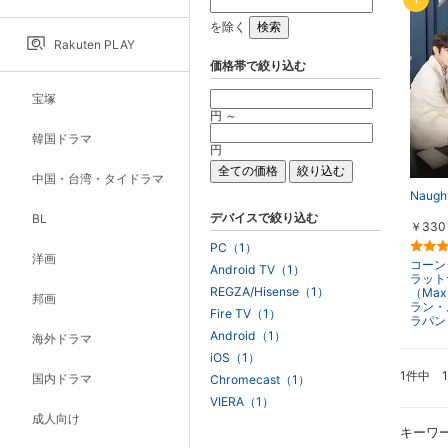
を除く
Rakuten PLAY
価格帯で絞り込む
宝塚
円 ～
韓国ドラマ
円
中国・台湾・タイドラマ
Naugh
デバイスで絞り込む
BL
￥330
PC（1）
洋画
コーン
Android TV（1）
ラット
REGZA/Hisense（1）
（Ma
邦画
ラン・
Fire TV（1）
ラパン
Android（1）
海外ドラマ
iOS（1）
1件中 
国内ドラマ
Chromecast（1）
VIERA（1）
成人向け
キーワ