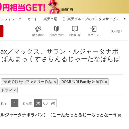
インフォシーク
カード
楽天市場
楽天グループのエンタメサービス
動画配信
成人向け
楽天TV
購入履歴
初めての方
お知らせ
ログイン
本/ゲーム/CD/DVD
マックス、サラン・ルジャータナボラパン）（こーんたっとるじーらっとなー
楽天ブックス
ax／マックス、サラン・ルジャータナボ
電子書籍
らぱんまっくすさらんるじゃーたなぼらぱ
楽天Kobo
雑誌読み放題
楽天マガジン
家族で観たいファミリー作品
DOMUNDI Family 出演作
音楽配信
楽天ミュージック
イドラマ
動画配信ガイド
Rakuten PLAY
を表示
表示数
30
60
90
1
無料テレビ
・ルジャータナボラパン）（こーんたっとるじーらっとなーうぉ
Rチャンネル
チケット