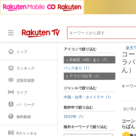
楽天T
アイコンで絞り込む
トップ
コー
高画質（HD）あり（1）
ラパ
パックあり（1）
ランキング
ん）
ドラマ
アプリでDL可（1）
定額見放題
キーワ
ジャンルで絞り込む
ライブ
中国・台湾・タイドラマ（1）
パ・リーグ
制作年で絞り込む
並び替
2023年（1）
無料動画
コーン
らぱん
除外キーワードで絞り込む
Rチャンネル
1