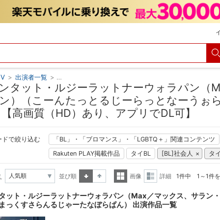
V
>
出演者一覧
>
コーンタット・ルジーラットナーウォラパン（Max／
ンタット・ルジーラットナーウォラパン（M
ン）（こーんたっとるじーらっとなーうぉ
 【高画質（HD）あり、アプリでDL可】
ードで絞り込む
「BL」・「ブロマンス」・「LGBTQ＋」関連コンテンツ
Rakuten PLAY掲載作品
タイBL
[BL]社会人
タ
え
並び順
画像
詳細
1件中 1～1件
昇順
降順
一覧
詳細
タット・ルジーラットナーウォラパン（Max／マックス、サラン
表示
表示
まっくすさらんるじゃーたなぼらぱん） 出演作品一覧