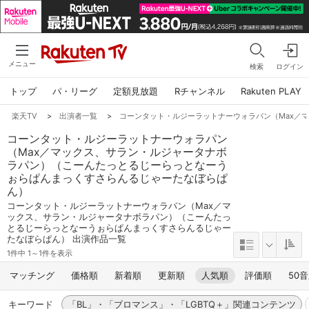
メニュー
検索
ログイン
トップ
パ・リーグ
定額見放題
Rチャンネル
Rakuten PLAY
楽天TV
>
出演者一覧
>
コーンタット・ルジーラットナーウォラパン（Max／
コーンタット・ルジーラットナーウォラパン
（Max／マックス、サラン・ルジャータナボ
ラパン）（こーんたっとるじーらっとなーう
ぉらぱんまっくすさらんるじゃーたなぼらぱ
ん）
コーンタット・ルジーラットナーウォラパン（Max／マ
ックス、サラン・ルジャータナボラパン）（こーんたっ
とるじーらっとなーうぉらぱんまっくすさらんるじゃー
たなぼらぱん） 出演作品一覧
1件中 1～1件を表示
マッチング
価格順
新着順
更新順
人気順
評価順
50
キーワード
「BL」・「ブロマンス」・「LGBTQ＋」関連コンテンツ