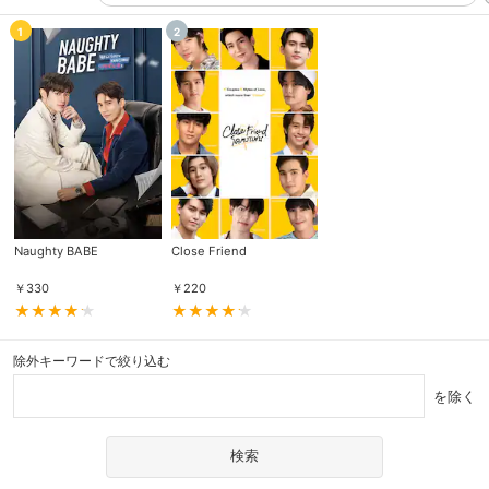
1
2
Naughty BABE
Close Friend
￥
330
￥
220
除外キーワードで絞り込む
を除く