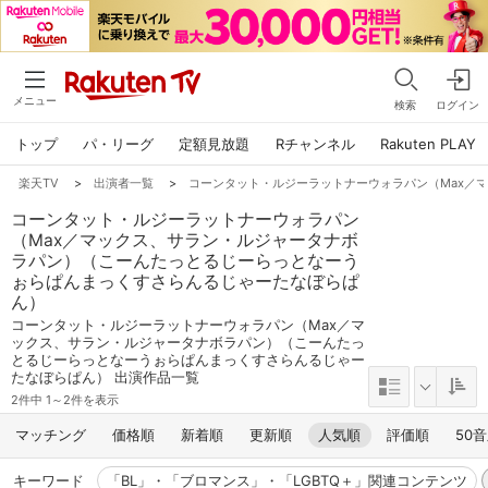
メニュー
検索
ログイン
トップ
パ・リーグ
定額見放題
Rチャンネル
Rakuten PLAY
楽天TV
>
出演者一覧
>
コーンタット・ルジーラットナーウォラパン（Max／
コーンタット・ルジーラットナーウォラパン
（Max／マックス、サラン・ルジャータナボ
ラパン）（こーんたっとるじーらっとなーう
ぉらぱんまっくすさらんるじゃーたなぼらぱ
ん）
コーンタット・ルジーラットナーウォラパン（Max／マ
ックス、サラン・ルジャータナボラパン）（こーんたっ
とるじーらっとなーうぉらぱんまっくすさらんるじゃー
たなぼらぱん） 出演作品一覧
2件中 1～2件を表示
マッチング
価格順
新着順
更新順
人気順
評価順
50
キーワード
「BL」・「ブロマンス」・「LGBTQ＋」関連コンテンツ