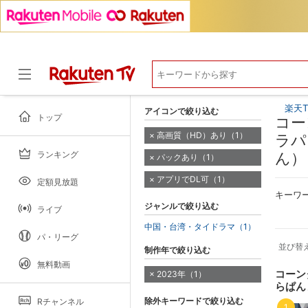
楽天T
アイコンで絞り込む
トップ
コー
高画質（HD）あり（1）
ラパ
ランキング
ん）
パックあり（1）
ドラマ
アプリでDL可（1）
定額見放題
キーワ
ジャンルで絞り込む
ライブ
中国・台湾・タイドラマ（1）
パ・リーグ
並び替
制作年で絞り込む
無料動画
コーン
2023年（1）
らぱん
除外キーワードで絞り込む
Rチャンネル
1