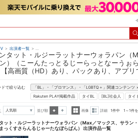
V
>
出演者一覧
>
コーンタット・ルジーラットナーウォラパン（Max／
ンタット・ルジーラットナーウォラパン（M
ン）（こーんたっとるじーらっとなーうぉ
 【高画質（HD）あり、パックあり、アプリ
ードで絞り込む
「BL」・「ブロマンス」・「LGBTQ＋」関連コンテンツ
Rakuten PLAY掲載作品
タイBL
[BL]社会人
タイ
え
並び順
画像
詳細
1件中 1～1件
昇順
降順
一覧
詳細
タット・ルジーラットナーウォラパン（Max／マックス、サラン
表示
表示
まっくすさらんるじゃーたなぼらぱん） 出演作品一覧