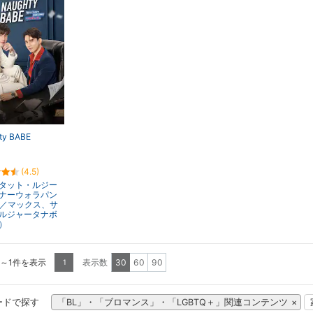
ty BABE
(4.5)
タット・ルジー
ナーウォラパン
x／マックス、サ
ルジャータナボ
）
1～1件を表示
表示数
30
60
90
1
ードで探す
「BL」・「ブロマンス」・「LGBTQ＋」関連コンテンツ