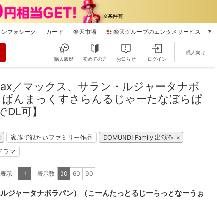
インフォシーク
カード
楽天市場
楽天グループのエンタメサービス
動画配信
成人向け
楽天TV
購入履歴
初めての方
お知らせ
ログイン
本/ゲーム/CD/DVD
マックス、サラン・ルジャータナボラパン）（こーんたっとるじーらっとなー
楽天ブックス
ax／マックス、サラン・ルジャータナボ
電子書籍
らぱんまっくすさらんるじゃーたなぼらぱ
楽天Kobo
でDL可】
雑誌読み放題
楽天マガジン
家族で観たいファミリー作品
DOMUNDI Family 出演作
音楽配信
楽天ミュージック
ドラマ
動画配信ガイド
Rakuten PLAY
を表示
表示数
30
60
90
1
無料テレビ
・ルジャータナボラパン）（こーんたっとるじーらっとなーうぉ
Rチャンネル
チケット