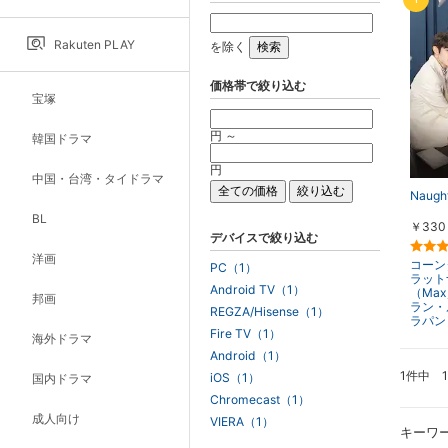
Rakuten PLAY
を除く
価格帯で絞り込む
宝塚
円 ～
韓国ドラマ
円
中国・台湾・タイドラマ
Naugh
BL
￥330
デバイスで絞り込む
洋画
コーン
PC（1）
ラット
Android TV（1）
（Ma
邦画
ラン・
REGZA/Hisense（1）
ラパン
Fire TV（1）
海外ドラマ
Android（1）
1件中 
iOS（1）
国内ドラマ
Chromecast（1）
成人向け
VIERA（1）
キーワ