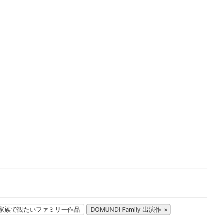
楽天チケット
エンタメニュース
推し楽
家族で観たいファミリー作品
DOMUNDI Family 出演作