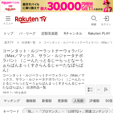
メニュー
検索
ログイン
トップ
パ・リーグ
定額見放題
Rチャンネル
Rakuten PLAY
楽天TV
>
出演者一覧
>
コーンタット・ルジーラットナーウォラパン（Max／
コーンタット・ルジーラットナーウォラパン
（Max／マックス、サラン・ルジャータナボ
ラパン）（こーんたっとるじーらっとなーう
ぉらぱんまっくすさらんるじゃーたなぼらぱ
ん）
コーンタット・ルジーラットナーウォラパン（Max／マ
ックス、サラン・ルジャータナボラパン）（こーんたっ
とるじーらっとなーうぉらぱんまっくすさらんるじゃー
たなぼらぱん） 出演作品一覧
1件中 1～1件を表示
マッチング
価格順
新着順
更新順
人気順
評価順
50
キーワード
「BL」・「ブロマンス」・「LGBTQ＋」関連コンテンツ