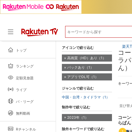
楽天T
アイコンで絞り込む
トップ
コー
高画質（HD）あり（1）
ラパ
ランキング
ん）
パックあり（1）
ドラマ
アプリでDL可（1）
定額見放題
キーワ
ジャンルで絞り込む
ライブ
中国・台湾・タイドラマ（1）
パ・リーグ
並び替
制作年で絞り込む
無料動画
コーン
2023年（1）
らぱん
除外キーワードで絞り込む
Rチャンネル
1