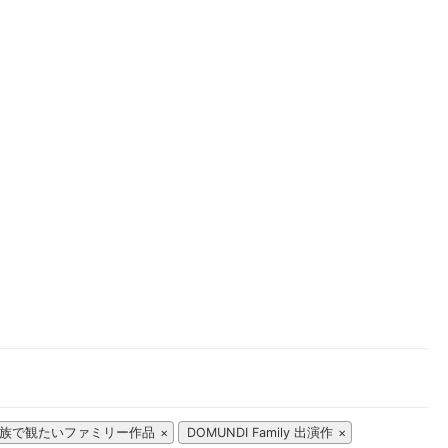
楽天チケット
エンタメニュース
推し楽
族で観たいファミリー作品
DOMUNDI Family 出演作