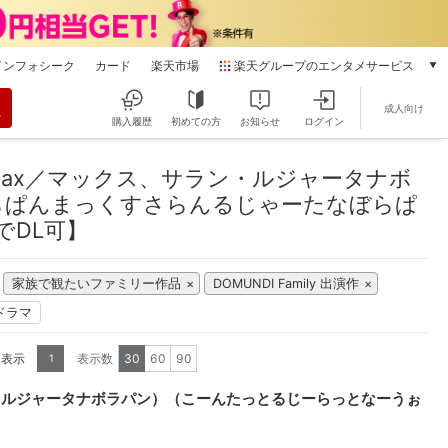
インフォシーク
カード
楽天市場
楽天グループのエンタメサービス
動画配信
成人向け
楽天TV
購入履歴
初めての方
お知らせ
ログイン
本/ゲーム/CD/DVD
マックス、サラン・ルジャータナボラパン）（こーんたっとるじーらっとなー
楽天ブックス
ax／マックス、サラン・ルジャータナボ
電子書籍
らぱんまっくすさらんるじゃーたなぼらぱ
楽天Kobo
でDL可】
雑誌読み放題
楽天マガジン
家族で観たいファミリー作品
DOMUNDI Family 出演作
音楽配信
楽天ミュージック
ドラマ
動画配信ガイド
Rakuten PLAY
を表示
表示数
30
60
90
1
無料テレビ
・ルジャータナボラパン）（こーんたっとるじーらっとなーうぉ
Rチャンネル
チケット