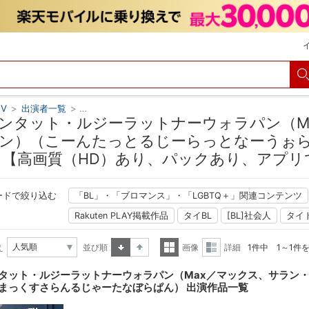
V
>
出演者一覧
>
コーンタット・ルジーラットナーウォラパン（Max／
ンタット・ルジーラットナーウォラパン（M
ン）（こーんたっとるじーらっとなーうぉ
 【高画質（HD）あり、パックあり、アプリ
ードで絞り込む
「BL」・「ブロマンス」・「LGBTQ＋」関連コンテンツ
Rakuten PLAY掲載作品
タイBL
[BL]社会人
タイ
え
並び順
画像
詳細
1件中 1～1件
昇順
降順
一覧
詳細
タット・ルジーラットナーウォラパン（Max／マックス、サラン
表示
表示
まっくすさらんるじゃーたなぼらぱん） 出演作品一覧