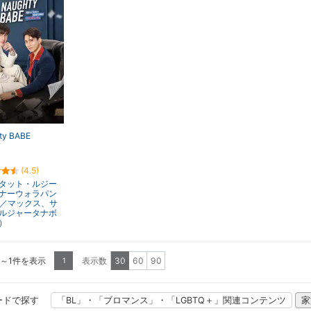
ty BABE
(4.5)
タット・ルジー
ナーウォラパン
x／マックス、サ
ルジャータナボ
）
1～1件を表示
表示数
30
60
90
1
ードで探す
「BL」・「ブロマンス」・「LGBTQ＋」関連コンテンツ
家