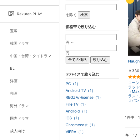
Rakuten PLAY
を除く
価格帯で絞り込む
宝塚
円 ～
韓国ドラマ
円
中国・台湾・タイドラマ
Naugh
BL
￥330
デバイスで絞り込む
洋画
コーン
PC（1）
ラット
Android TV（1）
（Ma
邦画
ラン・
REGZA/Hisense（1）
ラパン
Fire TV（1）
海外ドラマ
Android（1）
1件中 
iOS（1）
国内ドラマ
Chromecast（1）
成人向け
VIERA（1）
キーワ