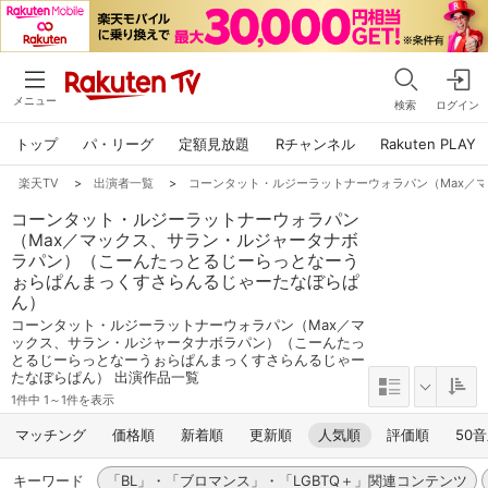
メニュー
検索
ログイン
トップ
パ・リーグ
定額見放題
Rチャンネル
Rakuten PLAY
楽天TV
>
出演者一覧
>
コーンタット・ルジーラットナーウォラパン（Max／
コーンタット・ルジーラットナーウォラパン
（Max／マックス、サラン・ルジャータナボ
ラパン）（こーんたっとるじーらっとなーう
ぉらぱんまっくすさらんるじゃーたなぼらぱ
ん）
コーンタット・ルジーラットナーウォラパン（Max／マ
ックス、サラン・ルジャータナボラパン）（こーんたっ
とるじーらっとなーうぉらぱんまっくすさらんるじゃー
たなぼらぱん） 出演作品一覧
1件中 1～1件を表示
マッチング
価格順
新着順
更新順
人気順
評価順
50
キーワード
「BL」・「ブロマンス」・「LGBTQ＋」関連コンテンツ