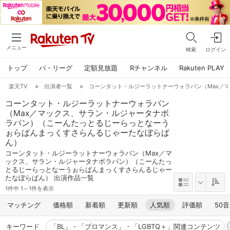
メニュー
検索
ログイン
トップ
パ・リーグ
定額見放題
Rチャンネル
Rakuten PLAY
楽天TV
>
出演者一覧
>
コーンタット・ルジーラットナーウォラパン（Max／
コーンタット・ルジーラットナーウォラパン
（Max／マックス、サラン・ルジャータナボ
ラパン）（こーんたっとるじーらっとなーう
ぉらぱんまっくすさらんるじゃーたなぼらぱ
ん）
コーンタット・ルジーラットナーウォラパン（Max／マ
ックス、サラン・ルジャータナボラパン）（こーんたっ
とるじーらっとなーうぉらぱんまっくすさらんるじゃー
たなぼらぱん） 出演作品一覧
1件中 1～1件を表示
マッチング
価格順
新着順
更新順
人気順
評価順
50
キーワード
「BL」・「ブロマンス」・「LGBTQ＋」関連コンテンツ