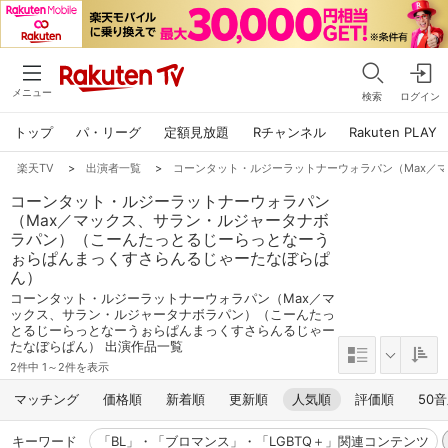
メニュー
検索
ログイン
トップ
パ・リーグ
定額見放題
Rチャンネル
Rakuten PLAY
楽天TV
>
出演者一覧
>
コーンタット・ルジーラットナーウォラパン（Max／
コーンタット・ルジーラットナーウォラパン
（Max／マックス、サラン・ルジャータナボ
ラパン）（こーんたっとるじーらっとなーう
ぉらぱんまっくすさらんるじゃーたなぼらぱ
ん）
コーンタット・ルジーラットナーウォラパン（Max／マ
ックス、サラン・ルジャータナボラパン）（こーんたっ
とるじーらっとなーうぉらぱんまっくすさらんるじゃー
たなぼらぱん） 出演作品一覧
2件中 1～2件を表示
マッチング
価格順
新着順
更新順
人気順
評価順
50
キーワード
「BL」・「ブロマンス」・「LGBTQ＋」関連コンテンツ