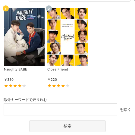
1
2
Naughty BABE
Close Friend
￥
330
￥
220
除外キーワードで絞り込む
を除く