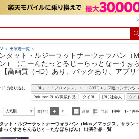
V
>
出演者一覧
>
コーンタット・ルジーラットナーウォラパン（Max／
ンタット・ルジーラットナーウォラパン（M
ン）（こーんたっとるじーらっとなーうぉ
 【高画質（HD）あり、パックあり、アプリ
ードで絞り込む
「BL」・「ブロマンス」・「LGBTQ＋」関連コンテンツ
Rakuten PLAY掲載作品
タイBL
[BL]社会人
タイ
え
並び順
画像
詳細
1件中 1～1件
昇順
降順
一覧
詳細
タット・ルジーラットナーウォラパン（Max／マックス、サラン
表示
表示
まっくすさらんるじゃーたなぼらぱん） 出演作品一覧