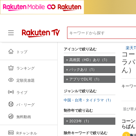
楽天T
アイコンで絞り込む
トップ
コー
高画質（HD）あり（1）
ラパ
ランキング
ん）
パックあり（1）
ドラマ
アプリでDL可（1）
定額見放題
キーワ
ジャンルで絞り込む
ライブ
中国・台湾・タイドラマ（1）
パ・リーグ
並び替
制作年で絞り込む
無料動画
コーン
2023年（1）
らぱん
除外キーワードで絞り込む
Rチャンネル
1