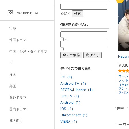
Rakuten PLAY
を除く
価格帯で絞り込む
宝塚
円 ～
韓国ドラマ
円
中国・台湾・タイドラマ
Naugh
BL
￥330
デバイスで絞り込む
洋画
コーン
PC（1）
ラット
Android TV（1）
（Ma
邦画
ラン・
REGZA/Hisense（1）
ラパン
Fire TV（1）
海外ドラマ
Android（1）
1件中 
iOS（1）
国内ドラマ
Chromecast（1）
成人向け
VIERA（1）
キーワ