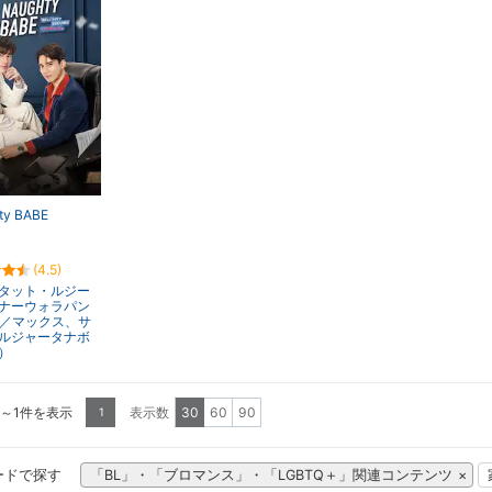
ty BABE
(4.5)
タット・ルジー
ナーウォラパン
x／マックス、サ
ルジャータナボ
）
1～1件を表示
表示数
30
60
90
1
ードで探す
「BL」・「ブロマンス」・「LGBTQ＋」関連コンテンツ