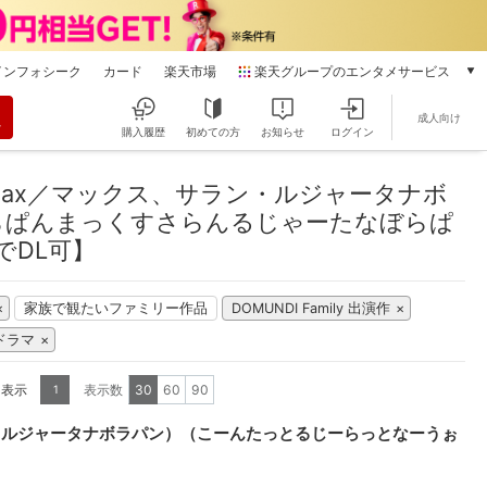
インフォシーク
カード
楽天市場
楽天グループのエンタメサービス
動画配信
成人向け
楽天TV
購入履歴
初めての方
お知らせ
ログイン
本/ゲーム/CD/DVD
マックス、サラン・ルジャータナボラパン）（こーんたっとるじーらっとなー
楽天ブックス
ax／マックス、サラン・ルジャータナボ
電子書籍
らぱんまっくすさらんるじゃーたなぼらぱ
楽天Kobo
でDL可】
雑誌読み放題
楽天マガジン
家族で観たいファミリー作品
DOMUNDI Family 出演作
音楽配信
楽天ミュージック
ドラマ
動画配信ガイド
Rakuten PLAY
を表示
表示数
30
60
90
1
無料テレビ
・ルジャータナボラパン）（こーんたっとるじーらっとなーうぉ
Rチャンネル
チケット