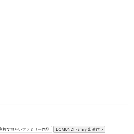
楽天チケット
エンタメニュース
推し楽
家族で観たいファミリー作品
DOMUNDI Family 出演作