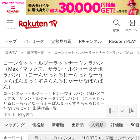
メニュー
検索
ログイン
トップ
パ・リーグ
定額見放題
Rチャンネル
Rakuten PLAY
楽天TV
>
出演者一覧
>
コーンタット・ルジーラットナーウォラパン（Max／
コーンタット・ルジーラットナーウォラパン
（Max／マックス、サラン・ルジャータナボ
ラパン）（こーんたっとるじーらっとなーう
ぉらぱんまっくすさらんるじゃーたなぼらぱ
ん）
コーンタット・ルジーラットナーウォラパン（Max／マ
ックス、サラン・ルジャータナボラパン）（こーんたっ
とるじーらっとなーうぉらぱんまっくすさらんるじゃー
たなぼらぱん） 出演作品一覧
1件中 1～1件を表示
マッチング
価格順
新着順
更新順
人気順
評価順
50
キーワード
「BL」・「ブロマンス」・「LGBTQ＋」関連コンテンツ