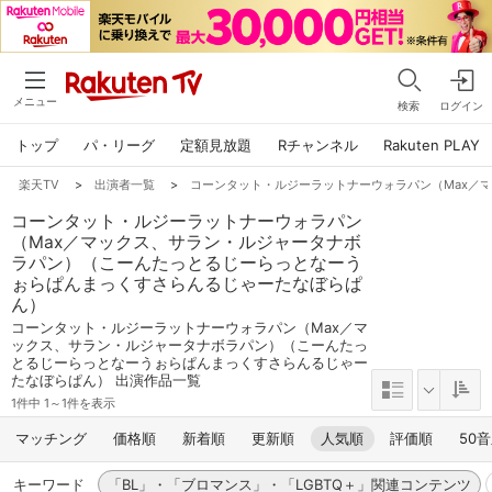
メニュー
検索
ログイン
トップ
パ・リーグ
定額見放題
Rチャンネル
Rakuten PLAY
楽天TV
>
出演者一覧
>
コーンタット・ルジーラットナーウォラパン（Max／
コーンタット・ルジーラットナーウォラパン
（Max／マックス、サラン・ルジャータナボ
ラパン）（こーんたっとるじーらっとなーう
ぉらぱんまっくすさらんるじゃーたなぼらぱ
ん）
コーンタット・ルジーラットナーウォラパン（Max／マ
ックス、サラン・ルジャータナボラパン）（こーんたっ
とるじーらっとなーうぉらぱんまっくすさらんるじゃー
たなぼらぱん） 出演作品一覧
1件中 1～1件を表示
マッチング
価格順
新着順
更新順
人気順
評価順
50
キーワード
「BL」・「ブロマンス」・「LGBTQ＋」関連コンテンツ