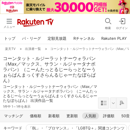
メニュー
検索
ログイン
トップ
パ・リーグ
定額見放題
Rチャンネル
Rakuten PLAY
楽天TV
>
出演者一覧
>
コーンタット・ルジーラットナーウォラパン（Max／
コーンタット・ルジーラットナーウォラパン
（Max／マックス、サラン・ルジャータナボ
ラパン）（こーんたっとるじーらっとなーう
ぉらぱんまっくすさらんるじゃーたなぼらぱ
ん）
コーンタット・ルジーラットナーウォラパン（Max／マ
ックス、サラン・ルジャータナボラパン）（こーんたっ
とるじーらっとなーうぉらぱんまっくすさらんるじゃー
たなぼらぱん） 出演作品一覧
1件中 1～1件を表示
マッチング
価格順
新着順
更新順
人気順
評価順
50
キーワード
「BL」・「ブロマンス」・「LGBTQ＋」関連コンテンツ