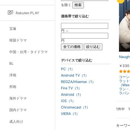
を除く
Rakuten PLAY
価格帯で絞り込む
宝塚
円 ～
韓国ドラマ
円
中国・台湾・タイドラマ
Naugh
デバイスで絞り込む
BL
￥330
PC（1）
洋画
Android TV（1）
コーン
ラット
REGZA/Hisense（1）
（Ma
邦画
Fire TV（1）
ラン・
ラパン
Android（1）
海外ドラマ
iOS（1）
Chromecast（1）
1件中 
国内ドラマ
VIERA（1）
成人向け
キーワ