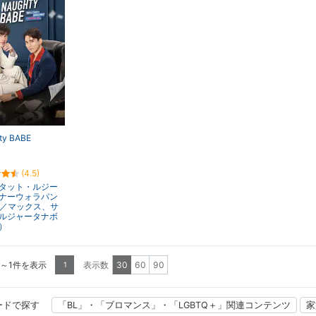
ty BABE
(4.5)
タット・ルジー
ナーウォラパン
x／マックス、サ
ルジャータナボ
）
1～1件を表示
表示数
30
60
90
1
ードで探す
「BL」・「ブロマンス」・「LGBTQ＋」関連コンテンツ
家