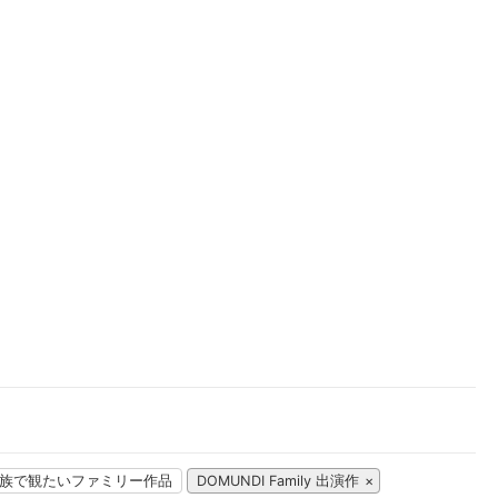
楽天チケット
エンタメニュース
推し楽
族で観たいファミリー作品
DOMUNDI Family 出演作