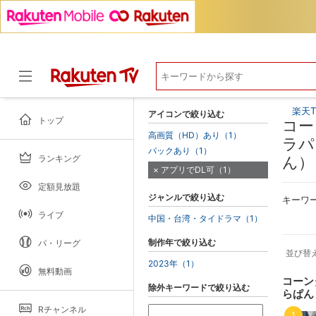
楽天T
アイコンで絞り込む
トップ
コー
高画質（HD）あり（1）
ラパ
パックあり（1）
ランキング
ん）
ドラマ
アプリでDL可（1）
定額見放題
ジャンルで絞り込む
キーワ
ライブ
中国・台湾・タイドラマ（1）
制作年で絞り込む
パ・リーグ
並び替
2023年（1）
無料動画
コーン
除外キーワードで絞り込む
らぱん
Rチャンネル
1