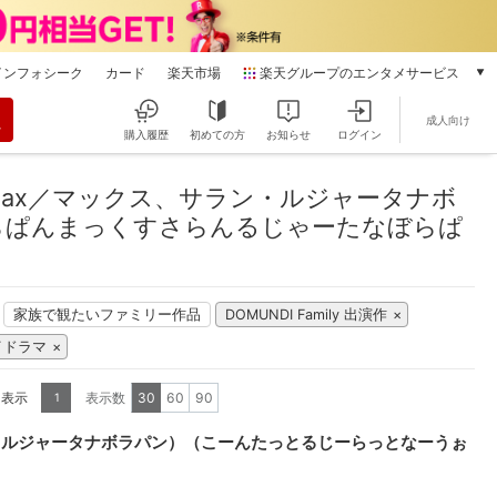
インフォシーク
カード
楽天市場
楽天グループのエンタメサービス
動画配信
成人向け
楽天TV
購入履歴
初めての方
お知らせ
ログイン
本/ゲーム/CD/DVD
マックス、サラン・ルジャータナボラパン）（こーんたっとるじーらっとなー
楽天ブックス
ax／マックス、サラン・ルジャータナボ
電子書籍
らぱんまっくすさらんるじゃーたなぼらぱ
楽天Kobo
雑誌読み放題
楽天マガジン
家族で観たいファミリー作品
DOMUNDI Family 出演作
音楽配信
楽天ミュージック
イドラマ
動画配信ガイド
Rakuten PLAY
を表示
表示数
30
60
90
1
無料テレビ
・ルジャータナボラパン）（こーんたっとるじーらっとなーうぉ
Rチャンネル
チケット