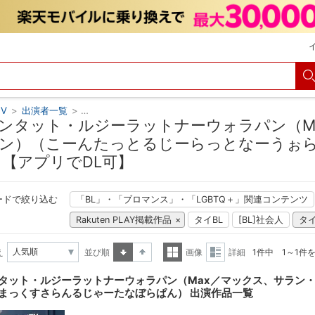
V
>
出演者一覧
>
コーンタット・ルジーラットナーウォラパン（Max／
ンタット・ルジーラットナーウォラパン（M
ン）（こーんたっとるじーらっとなーうぉ
 【アプリでDL可】
ードで絞り込む
「BL」・「ブロマンス」・「LGBTQ＋」関連コンテンツ
Rakuten PLAY掲載作品
タイBL
[BL]社会人
タ
え
並び順
画像
詳細
1件中 1～1件
昇順
降順
一覧
詳細
タット・ルジーラットナーウォラパン（Max／マックス、サラン
表示
表示
まっくすさらんるじゃーたなぼらぱん） 出演作品一覧