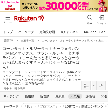
メニュー
検索
ログイン
トップ
パ・リーグ
定額見放題
Rチャンネル
Rakuten PLAY
楽天TV
>
出演者一覧
>
コーンタット・ルジーラットナーウォラパン（Max／
コーンタット・ルジーラットナーウォラパン
（Max／マックス、サラン・ルジャータナボ
ラパン）（こーんたっとるじーらっとなーう
ぉらぱんまっくすさらんるじゃーたなぼらぱ
ん）
コーンタット・ルジーラットナーウォラパン（Max／マ
ックス、サラン・ルジャータナボラパン）（こーんたっ
とるじーらっとなーうぉらぱんまっくすさらんるじゃー
たなぼらぱん） 出演作品一覧
1件中 1～1件を表示
マッチング
価格順
新着順
更新順
人気順
評価順
50
キーワード
「BL」・「ブロマンス」・「LGBTQ＋」関連コンテンツ