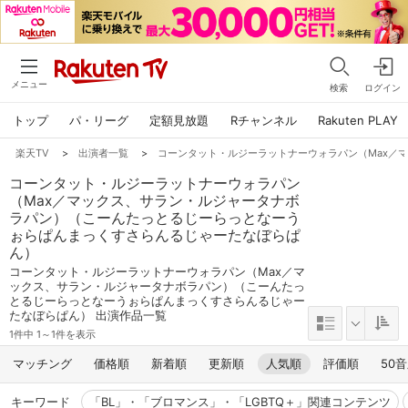
メニュー
検索
ログイン
トップ
パ・リーグ
定額見放題
Rチャンネル
Rakuten PLAY
楽天TV
>
出演者一覧
>
コーンタット・ルジーラットナーウォラパン（Max／
コーンタット・ルジーラットナーウォラパン
（Max／マックス、サラン・ルジャータナボ
ラパン）（こーんたっとるじーらっとなーう
ぉらぱんまっくすさらんるじゃーたなぼらぱ
ん）
コーンタット・ルジーラットナーウォラパン（Max／マ
ックス、サラン・ルジャータナボラパン）（こーんたっ
とるじーらっとなーうぉらぱんまっくすさらんるじゃー
たなぼらぱん） 出演作品一覧
1件中 1～1件を表示
マッチング
価格順
新着順
更新順
人気順
評価順
50
キーワード
「BL」・「ブロマンス」・「LGBTQ＋」関連コンテンツ