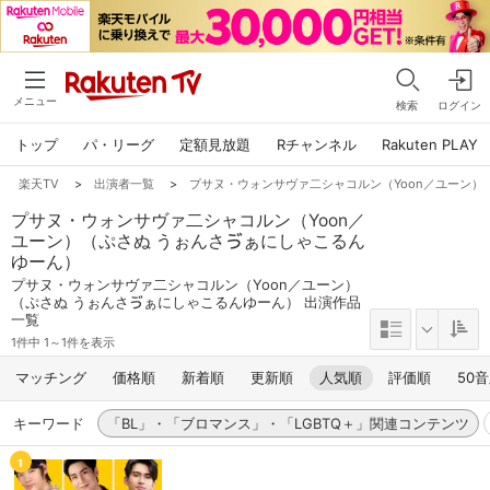
メニュー
検索
ログイン
トップ
パ・リーグ
定額見放題
Rチャンネル
Rakuten PLAY
楽天TV
>
出演者一覧
>
プサヌ・ウォンサヴァ二シャコルン（Yoon／ユーン）
プサヌ・ウォンサヴァ二シャコルン（Yoon／
ユーン）（ぷさぬ うぉんさゔぁにしゃこるん
ゆーん）
プサヌ・ウォンサヴァ二シャコルン（Yoon／ユーン）
（ぷさぬ うぉんさゔぁにしゃこるんゆーん） 出演作品
一覧
1件中 1～1件を表示
マッチング
価格順
新着順
更新順
人気順
評価順
50
キーワード
「BL」・「ブロマンス」・「LGBTQ＋」関連コンテンツ
1