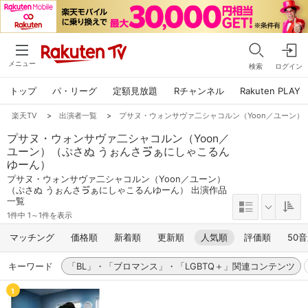
メニュー
検索
ログイン
トップ
パ・リーグ
定額見放題
Rチャンネル
Rakuten PLAY
楽天TV
>
出演者一覧
>
プサヌ・ウォンサヴァ二シャコルン（Yoon／ユーン）
プサヌ・ウォンサヴァ二シャコルン（Yoon／
ユーン）（ぷさぬ うぉんさゔぁにしゃこるん
ゆーん）
プサヌ・ウォンサヴァ二シャコルン（Yoon／ユーン）
（ぷさぬ うぉんさゔぁにしゃこるんゆーん） 出演作品
一覧
1件中 1～1件を表示
マッチング
価格順
新着順
更新順
人気順
評価順
50
キーワード
「BL」・「ブロマンス」・「LGBTQ＋」関連コンテンツ
1