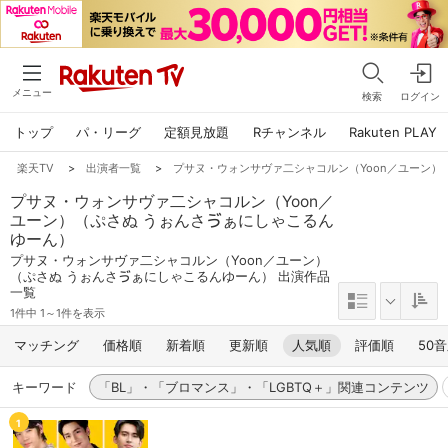
メニュー
検索
ログイン
トップ
パ・リーグ
定額見放題
Rチャンネル
Rakuten PLAY
楽天TV
>
出演者一覧
>
プサヌ・ウォンサヴァ二シャコルン（Yoon／ユーン）
プサヌ・ウォンサヴァ二シャコルン（Yoon／
ユーン）（ぷさぬ うぉんさゔぁにしゃこるん
ゆーん）
プサヌ・ウォンサヴァ二シャコルン（Yoon／ユーン）
（ぷさぬ うぉんさゔぁにしゃこるんゆーん） 出演作品
一覧
1件中 1～1件を表示
マッチング
価格順
新着順
更新順
人気順
評価順
50
キーワード
「BL」・「ブロマンス」・「LGBTQ＋」関連コンテンツ
1