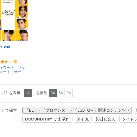
Friend
(4.5)
ィワット・リッ
スート（オー
1～1件を表示
表示数
30
60
90
1
ードで探す
「BL」・「ブロマンス」・「LGBTQ＋」関連コンテンツ
DOMUNDI Family 出演作
タイBL
[BL]社会人
タイド