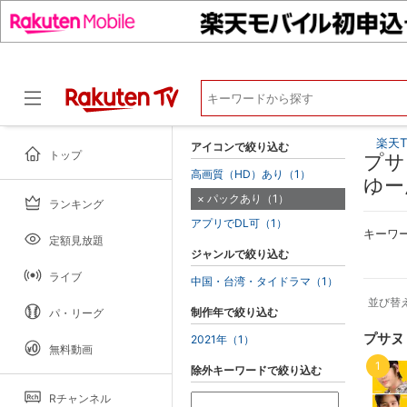
楽天T
アイコンで絞り込む
トップ
プサ
高画質（HD）あり（1）
ゆー
パックあり（1）
ランキング
ドラマ
アプリでDL可（1）
キーワ
定額見放題
ジャンルで絞り込む
ライブ
中国・台湾・タイドラマ（1）
並び替
制作年で絞り込む
パ・リーグ
プサヌ
2021年（1）
無料動画
1
除外キーワードで絞り込む
Rチャンネル