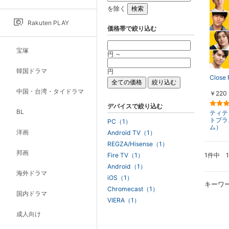
を除く
Rakuten PLAY
価格帯で絞り込む
宝塚
円 ～
韓国ドラマ
円
Close 
中国・台湾・タイドラマ
￥220
デバイスで絞り込む
BL
ティテ
トプラ
PC（1）
ム）
洋画
Android TV（1）
REGZA/Hisense（1）
邦画
1件中 
Fire TV（1）
Android（1）
海外ドラマ
iOS（1）
キーワ
Chromecast（1）
国内ドラマ
VIERA（1）
成人向け