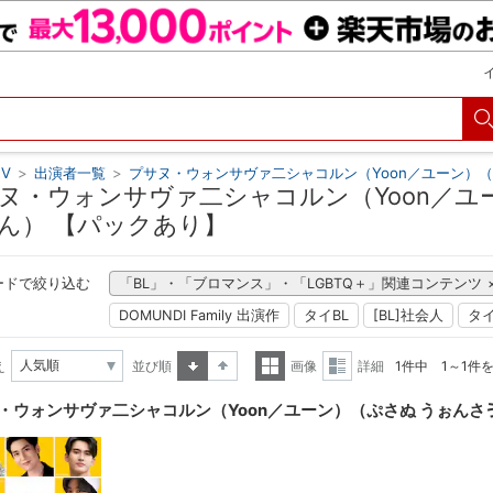
V
>
出演者一覧
>
プサヌ・ウォンサヴァ二シャコルン（Yoon／ユーン）
ヌ・ウォンサヴァ二シャコルン（Yoon／ユ
ん） 【パックあり】
ードで絞り込む
「BL」・「ブロマンス」・「LGBTQ＋」関連コンテンツ
DOMUNDI Family 出演作
タイBL
[BL]社会人
タ
え
並び順
画像
詳細
1件中 1～1件
昇順
降順
一覧
詳細
・ウォンサヴァ二シャコルン（Yoon／ユーン）（ぷさぬ うぉんさ
表示
表示