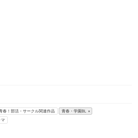
楽天チケット
エンタメニュース
推し楽
青春！部活・サークル関連作品
青春・学園BL
ラマ