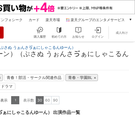
インフォシーク
カード
楽天市場
楽天グループのエンタメサービス
動画配信
成人向け
楽天TV
購入履歴
初めての方
お知らせ
ログイン
本/ゲーム/CD/DVD
（ぷさぬ うぉんさゔぁにしゃこるんゆーん）
楽天ブックス
ーン）（ぷさぬ うぉんさゔぁにしゃこるん
電子書籍
楽天Kobo
雑誌読み放題
青春！部活・サークル関連作品
青春・学園BL
楽天マガジン
イドラマ
音楽配信
楽天ミュージック
を表示
表示数
30
60
90
1
動画配信ガイド
Rakuten PLAY
ゔぁにしゃこるんゆーん） 出演作品一覧
無料テレビ
Rチャンネル
チケット