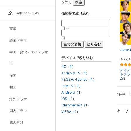
を除く
Rakuten PLAY
価格帯で絞り込む
円 ～
宝塚
円
韓国ドラマ
Close 
中国・台湾・タイドラマ
デバイスで絞り込む
￥220
BL
PC（1）
ティテ
Android TV（1）
トプラ
洋画
ム）
REGZA/Hisense（1）
Fire TV（1）
邦画
Android（1）
1件中 
iOS（1）
海外ドラマ
Chromecast（1）
国内ドラマ
キーワ
VIERA（1）
成人向け