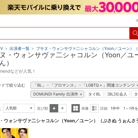
V
>
出演者一覧
>
プサヌ・ウォンサヴァ二シャコルン（Yoon／ユーン）
ヌ・ウォンサヴァ二シャコルン（Yoon／ユ
ん）
 Friendなどが人気！
ードで絞り込む
「BL」・「ブロマンス」・「LGBTQ＋」関連コンテンツ
DOMUNDI Family 出演作
タイBL
[BL]社会人
タ
え
並び順
画像
詳細
1件中 1～1件
昇順
降順
一覧
詳細
・ウォンサヴァ二シャコルン（Yoon／ユーン）（ぷさぬ うぉんさ
表示
表示