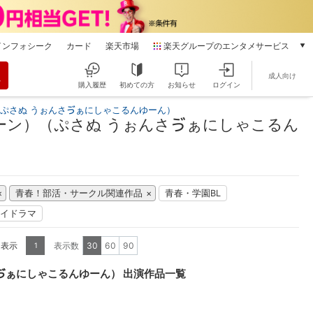
インフォシーク
カード
楽天市場
楽天グループのエンタメサービス
動画配信
成人向け
楽天TV
購入履歴
初めての方
お知らせ
ログイン
本/ゲーム/CD/DVD
（ぷさぬ うぉんさゔぁにしゃこるんゆーん）
楽天ブックス
ーン）（ぷさぬ うぉんさゔぁにしゃこるん
電子書籍
楽天Kobo
雑誌読み放題
楽天マガジン
青春！部活・サークル関連作品
青春・学園BL
音楽配信
イドラマ
楽天ミュージック
動画配信ガイド
を表示
表示数
30
60
90
1
Rakuten PLAY
無料テレビ
ゔぁにしゃこるんゆーん） 出演作品一覧
Rチャンネル
チケット