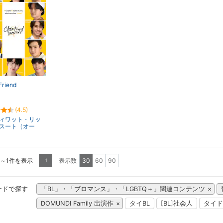
Friend
(4.5)
ィワット・リッ
スート（オー
1～1件を表示
表示数
30
60
90
1
ードで探す
「BL」・「ブロマンス」・「LGBTQ＋」関連コンテンツ
DOMUNDI Family 出演作
タイBL
[BL]社会人
タイド