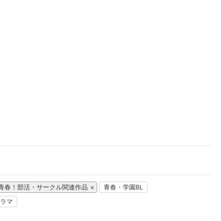
楽天チケット
エンタメニュース
推し楽
青春！部活・サークル関連作品
青春・学園BL
ラマ