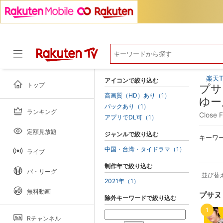
楽天T
アイコンで絞り込む
トップ
プサ
高画質（HD）あり（1）
ゆー
パックあり（1）
ランキング
ドラマ
Close
アプリでDL可（1）
定額見放題
ジャンルで絞り込む
キーワ
中国・台湾・タイドラマ（1）
ライブ
制作年で絞り込む
パ・リーグ
並び替
2021年（1）
無料動画
プサヌ
除外キーワードで絞り込む
1
Rチャンネル