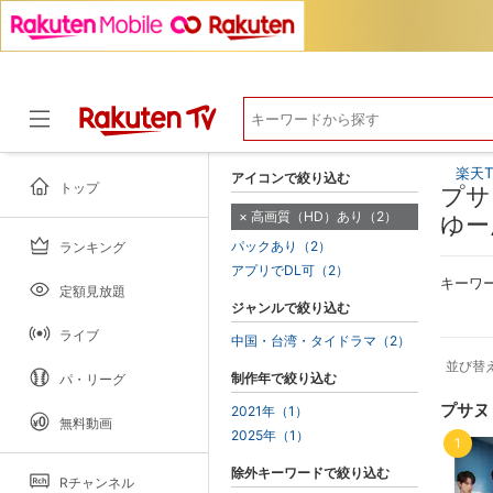
楽天T
アイコンで絞り込む
トップ
プサ
高画質（HD）あり（2）
ゆー
パックあり（2）
ランキング
ドラマ
アプリでDL可（2）
キーワ
定額見放題
ジャンルで絞り込む
ライブ
中国・台湾・タイドラマ（2）
並び替
制作年で絞り込む
パ・リーグ
プサヌ
2021年（1）
無料動画
2025年（1）
1
除外キーワードで絞り込む
Rチャンネル