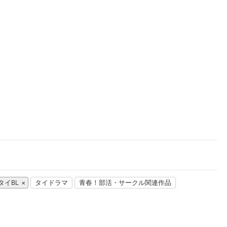
楽天チケット
エンタメニュース
推し楽
タイBL
タイドラマ
青春！部活・サークル関連作品