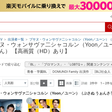
V
>
出演者一覧
>
プサヌ・ウォンサヴァ二シャコルン（Yoon／ユーン）
ヌ・ウォンサヴァ二シャコルン（Yoon／ユ
ん） 【高画質（HD）あり】
ードで絞り込む
「BL」・「ブロマンス」・「LGBTQ＋」関連コンテンツ
青春・学園BL
DOMUNDI Family 出演作
[BL]社会人
え
並び順
画像
詳細
2件中 1～2件
昇順
降順
一覧
詳細
・ウォンサヴァ二シャコルン（Yoon／ユーン）（ぷさぬ うぉんさ
表示
表示
2