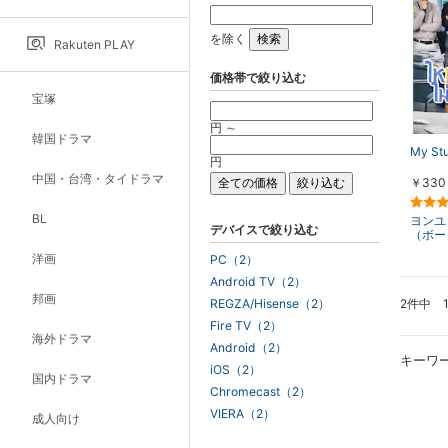
を除く
Rakuten PLAY
価格帯で絞り込む
宝塚
円 ～
韓国ドラマ
My St
円
中国・台湾・タイドラマ
￥330
BL
ヨンユ
デバイスで絞り込む
（ボー
洋画
PC（2）
Android TV（2）
邦画
2件中 
REGZA/Hisense（2）
Fire TV（2）
海外ドラマ
Android（2）
キーワ
iOS（2）
国内ドラマ
Chromecast（2）
VIERA（2）
成人向け