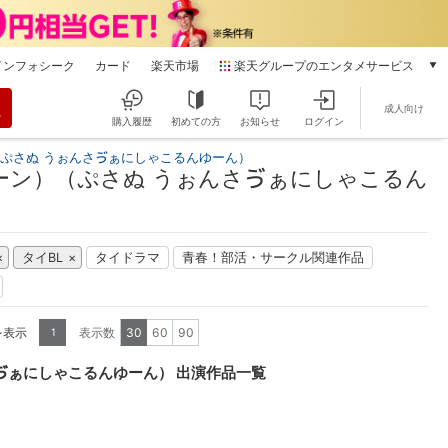
インフォシーク
カード
楽天市場
楽天グループのエンタメサービス
動画配信
成人向け
楽天TV
購入履歴
初めての方
お知らせ
ログイン
本/ゲーム/CD/DVD
（ぷさぬ うぉんさゔぁにしゃこるんゆーん）
楽天ブックス
ーン）（ぷさぬ うぉんさゔぁにしゃこるん
電子書籍
楽天Kobo
雑誌読み放題
タイBL
タイドラマ
青春！部活・サークル関連作品
楽天マガジン
音楽配信
楽天ミュージック
を表示
表示数
30
60
90
1
動画配信ガイド
Rakuten PLAY
ゔぁにしゃこるんゆーん） 出演作品一覧
無料テレビ
Rチャンネル
チケット