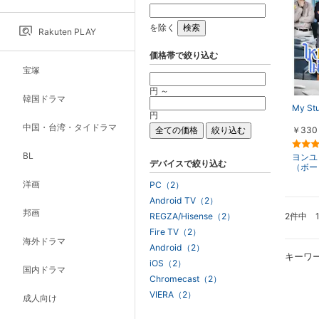
を除く
Rakuten PLAY
価格帯で絞り込む
宝塚
円 ～
韓国ドラマ
My St
円
中国・台湾・タイドラマ
￥330
BL
ヨンユ
デバイスで絞り込む
（ボー
洋画
PC（2）
Android TV（2）
邦画
2件中 
REGZA/Hisense（2）
Fire TV（2）
海外ドラマ
Android（2）
キーワ
iOS（2）
国内ドラマ
Chromecast（2）
VIERA（2）
成人向け