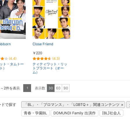
ubborn
Close Friend
￥220
(4.4)
(4.5)
ット・タムトー
ティティワット・リッ
ト）
トプラスート（オー
ム）
1～2件を表示
表示数
30
60
90
1
ードで探す
「BL」・「ブロマンス」・「LGBTQ＋」関連コンテンツ
青春・学園BL
DOMUNDI Family 出演作
[BL]社会人