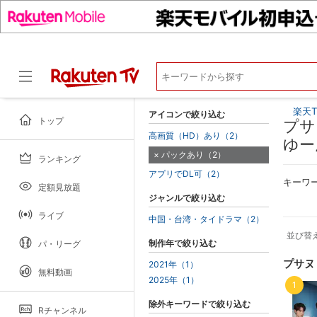
楽天T
アイコンで絞り込む
トップ
プサ
高画質（HD）あり（2）
ゆー
パックあり（2）
ランキング
ドラマ
アプリでDL可（2）
キーワ
定額見放題
ジャンルで絞り込む
ライブ
中国・台湾・タイドラマ（2）
並び替
制作年で絞り込む
パ・リーグ
プサヌ
2021年（1）
無料動画
2025年（1）
1
除外キーワードで絞り込む
Rチャンネル