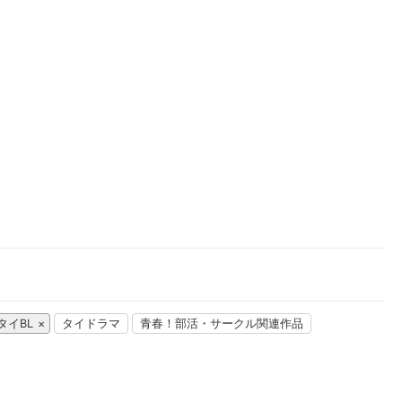
楽天チケット
エンタメニュース
推し楽
タイBL
タイドラマ
青春！部活・サークル関連作品