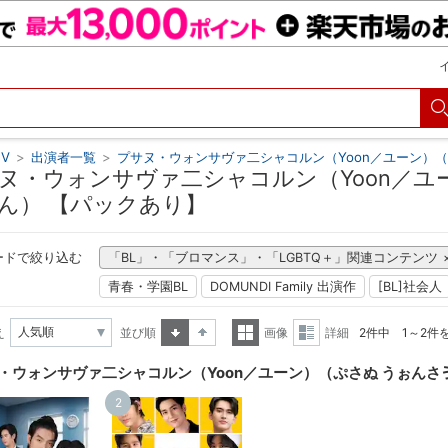
V
>
出演者一覧
>
プサヌ・ウォンサヴァ二シャコルン（Yoon／ユーン）
ヌ・ウォンサヴァ二シャコルン（Yoon／ユ
ん） 【パックあり】
ードで絞り込む
「BL」・「ブロマンス」・「LGBTQ＋」関連コンテンツ
青春・学園BL
DOMUNDI Family 出演作
[BL]社会人
え
並び順
画像
詳細
2件中 1～2件
昇順
降順
一覧
詳細
・ウォンサヴァ二シャコルン（Yoon／ユーン）（ぷさぬ うぉんさ
表示
表示
2