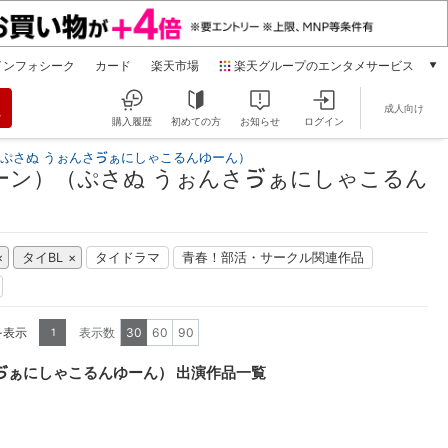
インフォシーク
カード
楽天市場
楽天グループのエンタメサービス
動画配信
成人向け
楽天TV
購入履歴
初めての方
お知らせ
ログイン
本/ゲーム/CD/DVD
（ぷさぬ うぉんさゔぁにしゃこるんゆーん）
楽天ブックス
ーン）（ぷさぬ うぉんさゔぁにしゃこるん
電子書籍
楽天Kobo
雑誌読み放題
タイBL
タイドラマ
青春！部活・サークル関連作品
楽天マガジン
音楽配信
楽天ミュージック
を表示
表示数
30
60
90
1
動画配信ガイド
Rakuten PLAY
ゔぁにしゃこるんゆーん） 出演作品一覧
無料テレビ
Rチャンネル
チケット