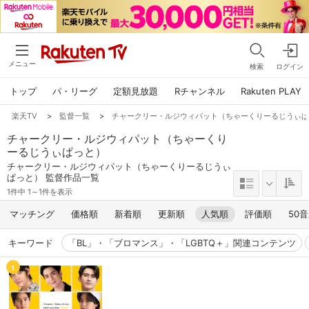
メニュー
検索
ログイン
トップ
パ・リーグ
定額見放題
Rチャンネル
Rakuten PLAY
楽天TV
>
監督一覧
>
チャークリー・ルジウィパット（ちゃーくりーるじうぃ
チャークリー・ルジウィパット（ちゃーくり
ーるじうぃぱっと）
チャークリー・ルジウィパット（ちゃーくりーるじうぃ
ぱっと） 監督作品一覧
1件中 1～1件を表示
マッチング
価格順
新着順
更新順
人気順
評価順
50
キーワード
「BL」・「ブロマンス」・「LGBTQ＋」関連コンテンツ
1