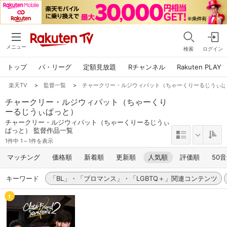
メニュー
検索
ログイン
トップ
パ・リーグ
定額見放題
Rチャンネル
Rakuten PLAY
楽天TV
>
監督一覧
>
チャークリー・ルジウィパット（ちゃーくりーるじうぃ
チャークリー・ルジウィパット（ちゃーくり
ーるじうぃぱっと）
チャークリー・ルジウィパット（ちゃーくりーるじうぃ
ぱっと） 監督作品一覧
1件中 1～1件を表示
マッチング
価格順
新着順
更新順
人気順
評価順
50
キーワード
「BL」・「ブロマンス」・「LGBTQ＋」関連コンテンツ
1