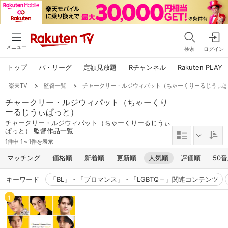
メニュー
検索
ログイン
トップ
パ・リーグ
定額見放題
Rチャンネル
Rakuten PLAY
楽天TV
>
監督一覧
>
チャークリー・ルジウィパット（ちゃーくりーるじうぃ
チャークリー・ルジウィパット（ちゃーくり
ーるじうぃぱっと）
チャークリー・ルジウィパット（ちゃーくりーるじうぃ
ぱっと） 監督作品一覧
1件中 1～1件を表示
マッチング
価格順
新着順
更新順
人気順
評価順
50
キーワード
「BL」・「ブロマンス」・「LGBTQ＋」関連コンテンツ
1