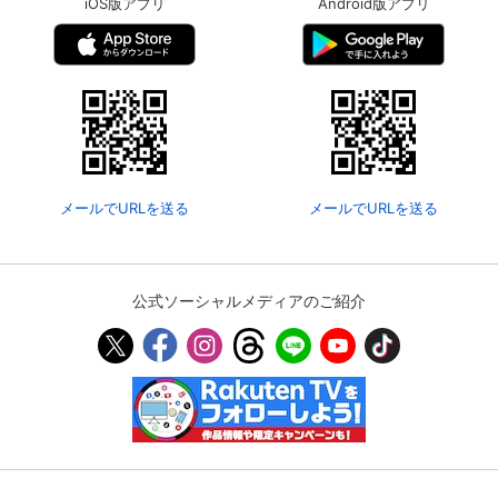
iOS版アプリ
Android版アプリ
メールでURLを送る
メールでURLを送る
公式ソーシャルメディアのご紹介