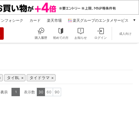
インフォシーク
カード
楽天市場
楽天グループのエンタメサービス
動画配信
成人向け
楽天TV
購入履歴
初めての方
お知らせ
ログイン
本/ゲーム/CD/DVD
楽天ブックス
電子書籍
楽天Kobo
雑誌読み放題
タイBL
タイドラマ
楽天マガジン
音楽配信
を表示
表示数
30
60
90
1
楽天ミュージック
動画配信ガイド
Rakuten PLAY
無料テレビ
Rチャンネル
チケット