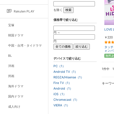
を除く
Rakuten PLAY
価格帯で絞り込む
宝塚
LOVE L
円 ～
韓国ドラマ
￥220
円
中国・台湾・タイドラマ
タッチ
ォンバ
BL
無料
デバイスで絞り込む
洋画
PC（1）
1件中 
Android TV（1）
邦画
REGZA/Hisense（1）
Fire TV（1）
キーワ
海外ドラマ
Android（1）
iOS（1）
国内ドラマ
Chromecast（1）
VIERA（1）
成人向け