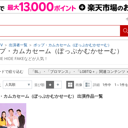
V
>
出演者一覧
>
ポップ・カムカセーム（ぽっぷかむかせーむ）
プ・カムカセーム（ぽっぷかむかせーむ）
LIE HIDE FAKEなどが人気！
ードで絞り込む
「BL」・「ブロマンス」・「LGBTQ＋」関連コンテンツ
え
並び順
画像
詳細
1件中 1～1件
昇順
降順
一覧
詳細
・カムカセーム（ぽっぷかむかせーむ） 出演作品一覧
表示
表示