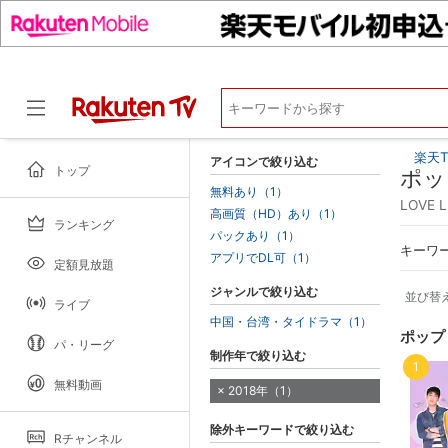
楽天T
アイコンで絞り込む
トップ
ポッ
無料あり（1）
LOVE 
高画質（HD）あり（1）
ランキング
ドラマ
パックあり（1）
キーワ
アプリでDL可（1）
定額見放題
ジャンルで絞り込む
並び替
ライブ
中国・台湾・タイドラマ（1）
ポップ
パ・リーグ
制作年で絞り込む
1
無料動画
2018年（1）
除外キーワードで絞り込む
Rチャンネル