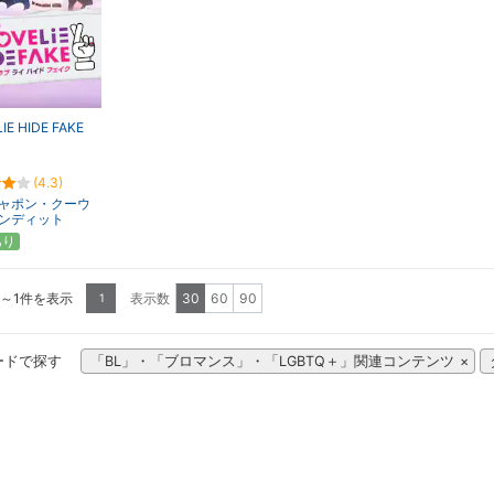
IE HIDE FAKE
(4.3)
ャポン・クーウ
ンディット
あり
1～1件を表示
表示数
30
60
90
1
ードで探す
「BL」・「ブロマンス」・「LGBTQ＋」関連コンテンツ