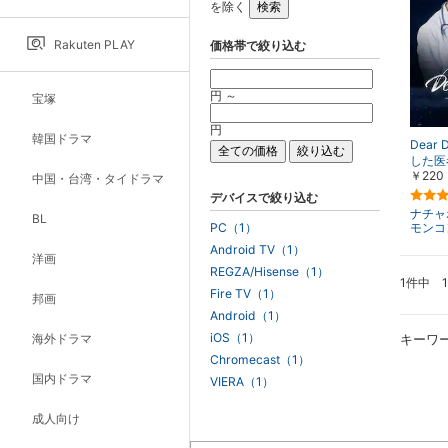
を除く
Rakuten PLAY
価格帯で絞り込む
円 ～
宝塚
円
韓国ドラマ
Dear
した医
￥220
中国・台湾・タイドラマ
デバイスで絞り込む
ナチャ
BL
PC（1）
モンコ
Android TV（1）
洋画
REGZA/Hisense（1）
1件中 
Fire TV（1）
邦画
Android（1）
iOS（1）
海外ドラマ
キーワ
Chromecast（1）
国内ドラマ
VIERA（1）
成人向け