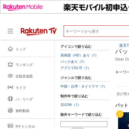
楽天T
アイコンで絞り込む
トップ
パッ
高画質（HD）あり（1）
Dear
パックあり（1）
ランキング
ドラマ
アプリでDL可（1）
キーワ
定額見放題
ジャンルで絞り込む
中国・台湾・タイドラマ（1）
ライブ
並び替
制作年で絞り込む
パ・リーグ
2022年（1）
パット
無料動画
1
除外キーワードで絞り込む
Rチャンネル