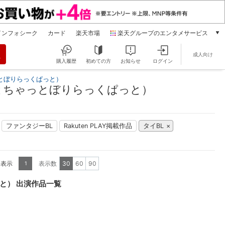
インフォシーク
カード
楽天市場
楽天グループのエンタメサービス
動画配信
成人向け
楽天TV
購入履歴
初めての方
お知らせ
ログイン
本/ゲーム/CD/DVD
とぼりらっくぱっと）
楽天ブックス
とちゃっとぼりらっくぱっと）
電子書籍
楽天Kobo
雑誌読み放題
ファンタジーBL
Rakuten PLAY掲載作品
タイBL
楽天マガジン
音楽配信
楽天ミュージック
を表示
表示数
30
60
90
1
動画配信ガイド
Rakuten PLAY
と） 出演作品一覧
無料テレビ
Rチャンネル
チケット