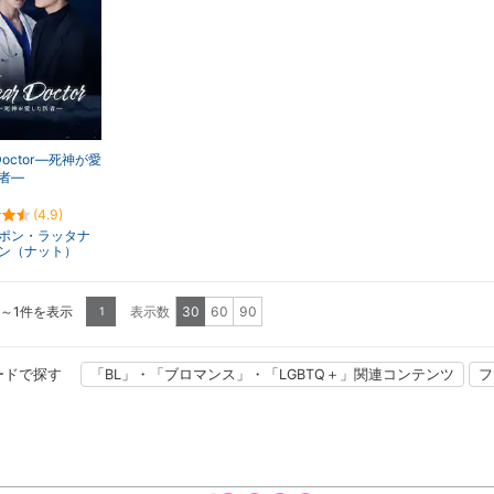
 Doctor―死神が愛
者―
(4.9)
ポン・ラッタナ
ン（ナット）
1～1件を表示
表示数
30
60
90
1
ードで探す
「BL」・「ブロマンス」・「LGBTQ＋」関連コンテンツ
フ