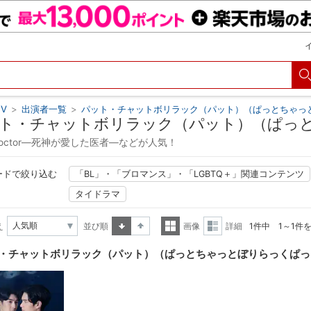
V
>
出演者一覧
>
パット・チャットボリラック（パット）（ぱっとちゃっ
ト・チャットボリラック（パット）（ぱっ
 Doctor―死神が愛した医者―などが人気！
ードで絞り込む
「BL」・「ブロマンス」・「LGBTQ＋」関連コンテンツ
タイドラマ
え
並び順
画像
詳細
1件中 1～1件
昇順
降順
一覧
詳細
・チャットボリラック（パット）（ぱっとちゃっとぼりらっくぱっ
表示
表示