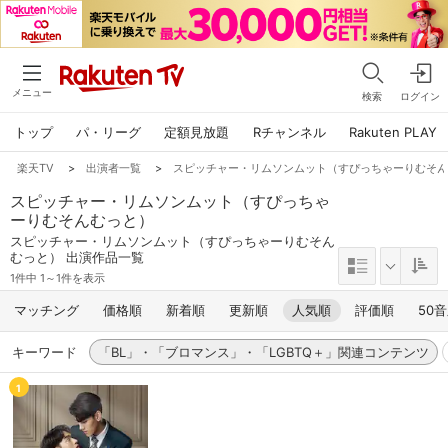
メニュー
検索
ログイン
トップ
パ・リーグ
定額見放題
Rチャンネル
Rakuten PLAY
楽天TV
>
出演者一覧
>
スピッチャー・リムソンムット（すぴっちゃーりむそ
スピッチャー・リムソンムット（すぴっちゃ
ーりむそんむっと）
スピッチャー・リムソンムット（すぴっちゃーりむそん
むっと） 出演作品一覧
1件中 1～1件を表示
マッチング
価格順
新着順
更新順
人気順
評価順
50
キーワード
「BL」・「ブロマンス」・「LGBTQ＋」関連コンテンツ
1