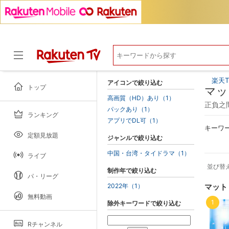
楽天T
アイコンで絞り込む
トップ
マッ
高画質（HD）あり（1）
正負之間
パックあり（1）
ランキング
ドラマ
アプリでDL可（1）
キーワ
定額見放題
ジャンルで絞り込む
中国・台湾・タイドラマ（1）
ライブ
並び替
制作年で絞り込む
パ・リーグ
2022年（1）
マット
無料動画
1
除外キーワードで絞り込む
Rチャンネル