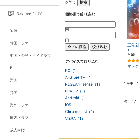
を除く
Rakuten PLAY
価格帯で絞り込む
円 ～
宝塚
円
韓国ドラマ
正負之間
s
￥55
中国・台湾・タイドラマ
デバイスで絞り込む
マック
BL
PC（1）
Android TV（1）
洋画
1件中 
REGZA/Hisense（1）
Fire TV（1）
邦画
Android（1）
キーワ
iOS（1）
海外ドラマ
Chromecast（1）
国内ドラマ
VIERA（1）
成人向け