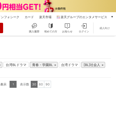
インフォシーク
カード
楽天市場
楽天グループのエンタメサービス
動画配信
成人向け
楽天TV
購入履歴
初めての方
お知らせ
ログイン
本/ゲーム/CD/DVD
楽天ブックス
電子書籍
楽天Kobo
雑誌読み放題
台湾BLドラマ
青春・学園BL
台湾ドラマ
[BL]社会人
楽天マガジン
音楽配信
楽天ミュージック
を表示
表示数
30
60
90
1
動画配信ガイド
Rakuten PLAY
無料テレビ
Rチャンネル
チケット