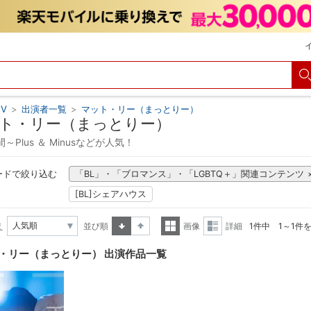
V
>
出演者一覧
>
マット・リー（まっとりー）
ト・リー（まっとりー）
～Plus ＆ Minusなどが人気！
ードで絞り込む
「BL」・「ブロマンス」・「LGBTQ＋」関連コンテンツ
[BL]シェアハウス
え
並び順
画像
詳細
1件中 1～1件
昇順
降順
一覧
詳細
・リー（まっとりー） 出演作品一覧
表示
表示