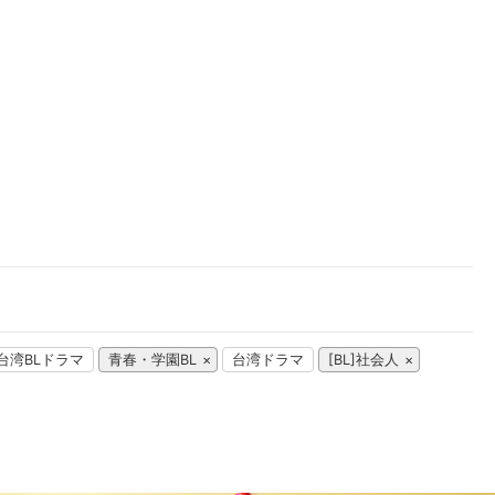
楽天チケット
エンタメニュース
推し楽
台湾BLドラマ
青春・学園BL
台湾ドラマ
[BL]社会人