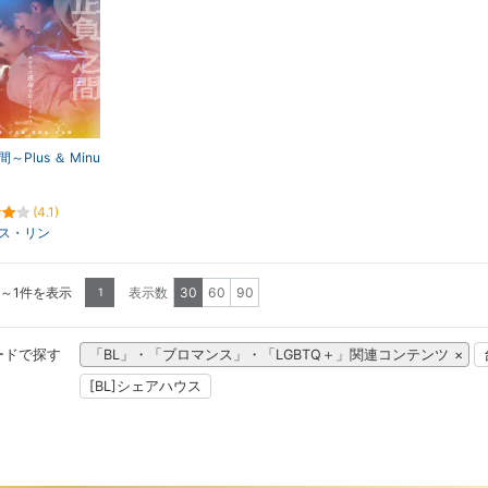
～Plus ＆ Minu
(4.1)
ス・リン
1～1件を表示
表示数
30
60
90
1
ードで探す
「BL」・「ブロマンス」・「LGBTQ＋」関連コンテンツ
[BL]シェアハウス