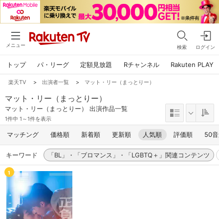
メニュー
検索
ログイン
トップ
パ・リーグ
定額見放題
Rチャンネル
Rakuten PLAY
楽天TV
>
出演者一覧
>
マット・リー（まっとりー）
マット・リー（まっとりー）
マット・リー（まっとりー） 出演作品一覧
1件中 1～1件を表示
マッチング
価格順
新着順
更新順
人気順
評価順
50
キーワード
「BL」・「ブロマンス」・「LGBTQ＋」関連コンテンツ
1