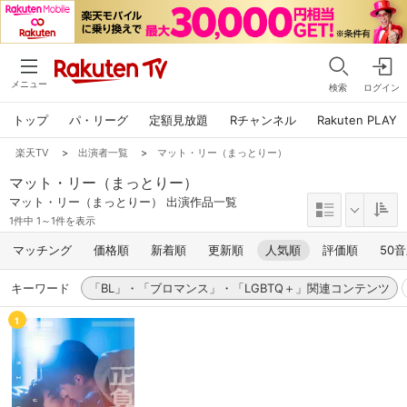
メニュー
検索
ログイン
トップ
パ・リーグ
定額見放題
Rチャンネル
Rakuten PLAY
楽天TV
>
出演者一覧
>
マット・リー（まっとりー）
マット・リー（まっとりー）
マット・リー（まっとりー） 出演作品一覧
1件中 1～1件を表示
マッチング
価格順
新着順
更新順
人気順
評価順
50
キーワード
「BL」・「ブロマンス」・「LGBTQ＋」関連コンテンツ
1