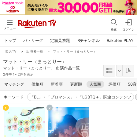
メニュー
検索
ログイン
トップ
パ・リーグ
定額見放題
Rチャンネル
Rakuten PLAY
楽天TV
>
出演者一覧
>
マット・リー（まっとりー）
マット・リー（まっとりー）
マット・リー（まっとりー） 出演作品一覧
2件中 1～2件を表示
マッチング
価格順
新着順
更新順
人気順
評価順
50
キーワード
「BL」・「ブロマンス」・「LGBTQ＋」関連コンテンツ
1
2