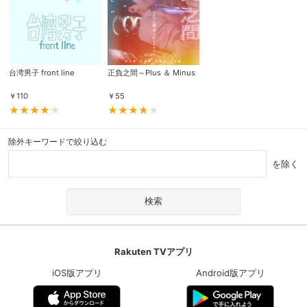
台湾男子 front line
正負之間～Plus ＆ Minus
￥
110
￥
55
除外キーワードで絞り込む
を除く
Rakuten TVアプリ
iOS版アプリ
Android版アプリ