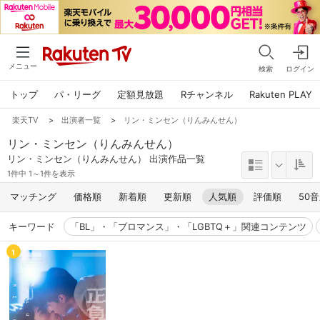
メニュー
検索
ログイン
トップ
パ・リーグ
定額見放題
Rチャンネル
Rakuten PLAY
楽天TV
>
出演者一覧
>
リン・ミンセン（りんみんせん）
リン・ミンセン（りんみんせん）
リン・ミンセン（りんみんせん） 出演作品一覧
1件中 1～1件を表示
マッチング
価格順
新着順
更新順
人気順
評価順
50
キーワード
「BL」・「ブロマンス」・「LGBTQ＋」関連コンテンツ
1