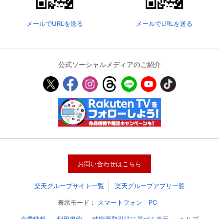
メールでURLを送る
メールでURLを送る
公式ソーシャルメディアのご紹介
会員設定
会員情報
閉じる
お問い合わせはこちら
基本情報、本人連絡先、パスワード 、クレ
会員情報変更
ジットカード情報の変更が可能です。
楽天グループサイト一覧
楽天グループアプリ一覧
表示モード：
スマートフォン
PC
決済方法変更
決済方法の変更が可能です。