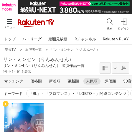
メニュー
検索
ログイン
トップ
パ・リーグ
定額見放題
Rチャンネル
Rakuten PLAY
楽天TV
>
出演者一覧
>
リン・ミンセン（りんみんせん）
リン・ミンセン（りんみんせん）
リン・ミンセン（りんみんせん） 出演作品一覧
1件中 1～1件を表示
マッチング
価格順
新着順
更新順
人気順
評価順
50
キーワード
「BL」・「ブロマンス」・「LGBTQ＋」関連コンテンツ
1