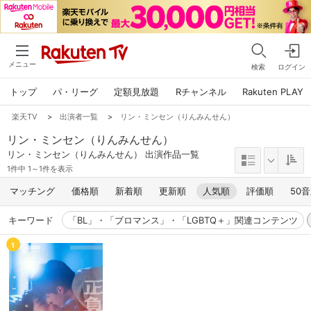
メニュー
検索
ログイン
トップ
パ・リーグ
定額見放題
Rチャンネル
Rakuten PLAY
楽天TV
>
出演者一覧
>
リン・ミンセン（りんみんせん）
リン・ミンセン（りんみんせん）
リン・ミンセン（りんみんせん） 出演作品一覧
1件中 1～1件を表示
マッチング
価格順
新着順
更新順
人気順
評価順
50
キーワード
「BL」・「ブロマンス」・「LGBTQ＋」関連コンテンツ
1